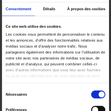
banal.
Consentement
Détails
À propos des cookies
Une voiture, un piéton, un vélo, un
lampadaire… tout devient votre
charge
personnelle.
Ce site web utilise des cookies.
Les cookies nous permettent de personnaliser le contenu
Comment éviter les
et les annonces, d'offrir des fonctionnalités relatives aux
risques pour vous et
médias sociaux et d'analyser notre trafic. Nous
votre assurance
partageons également des informations sur l'utilisation de
notre site avec nos partenaires de médias sociaux, de
Il existe plusieurs
options
pour que vous soyez
publicité et d'analyse, qui peuvent combiner celles-ci
en ordre :
avec d'autres informations que vous leur avez fournies
examens de rétablissement,
ou qu'ils ont collectées lors de votre utilisation de leurs
services.
rendez-vous médical,
Sélection
test théorique ou pratique,
Nécessaires
du
réinscription administrative.
consentement
Préférences
Lisez aussi Alcool, drogues et conduite en