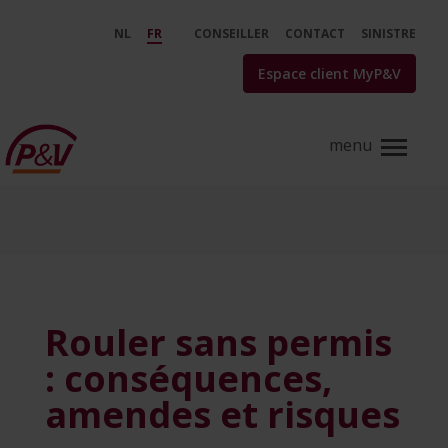
Saut au contenu principal
Rouler sans permis : conséquen
NL
FR
CONSEILLER
CONTACT
SINISTRE
Espace client MyP&V
Rouler sans permis
: conséquences,
amendes et risques