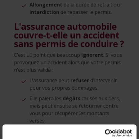
Allongement
de la durée de retrait ou
interdiction
de repasser le permis.
L'assurance automobile
couvre-t-elle un accident
sans permis de conduire ?
C’est LE point que beaucoup
ignorent
. Si vous
provoquez un accident alors que votre permis
n’est plus valide :
L’assurance peut
refuser
d’intervenir
pour vos propres dommages.
Elle paiera les
dégâts
causés aux tiers,
mais peut ensuite se retourner contre
vous pour récupérer les montants
versés.
Vous pouvez vous retrouver
endetté
sur plusieurs années pour un accident