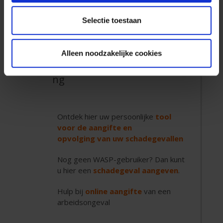
Selectie toestaan
Alleen noodzakelijke cookies
Arbeidsongevallenverzekeri
ng
Ontdek hier uw persoonlijke
tool
voor de aangifte en
opvolging van uw schadegevallen
Nog geen WASP-gebruiker? Dan kunt
u hier een
schadegeval aangeven
.
Hulp bij
online aangifte
van een
arbeidsongeval