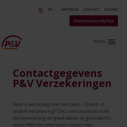
Skip to Main Content
Contacteer P&amp;V Verzekering
NL
FR
ADVISEUR
CONTACT
SCHADE
Klantenzone MyP&V
Contactgegevens
P&V Verzekeringen
Hebt u een vraag over een auto-, brand- of
andere verzekering? Om u een kwaliteitsvolle
dienstverlening en goed advies te garanderen,
werkt P&V Verzekeringen samen met