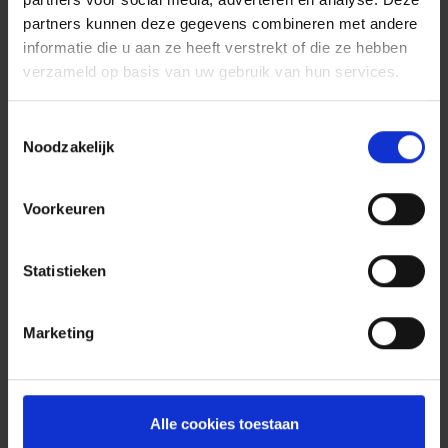
Een nieuwe medewerker
partners kunnen deze gegevens combineren met andere
aansluiten
aan uw
informatie die u aan ze heeft verstrekt of die ze hebben
groepsverzekering.
verzameld op basis van uw gebruik van hun services.
Een begunstigde
Toestemmingsselectie
aanduiden
in geval van
Noodzakelijk
overlijden van uw
medewerker.
Voorkeuren
De
groepsverzekering
voor
Statistieken
een medewerker tijdelijk of
definitief stopzetten.
Marketing
Een
tussenkomst
aanvragen
van de
groepsverzekering.
Alle cookies toestaan